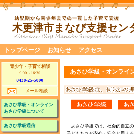
木更津市まなび支援セン
トップページ
お知らせ
アクセス
青少年・子育て相談
あさひ学級・オンライ
9:00～16:30
0438-
25-5000
メール相談
あさひ学級・オンライン
あさひ学級について
あさひ学級通信
あさひ学級では、社会的自立のた
子どもたちが安心・安全と思える