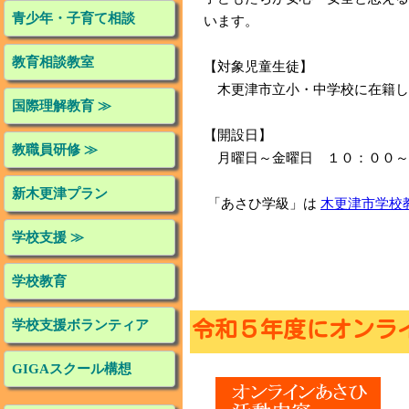
青少年・子育て相談
います。
教育相談教室
【対象児童生徒】
木更津市立小・中学校に在籍し、
国際理解教育 ≫
【開設日】
教職員研修 ≫
月曜日～金曜日 １０：００～１
新木更津プラン
「あさひ学級」は
木更津市学校
学校支援 ≫
学校教育
学校支援ボランティア
令和５年度にオンラ
GIGAスクール構想