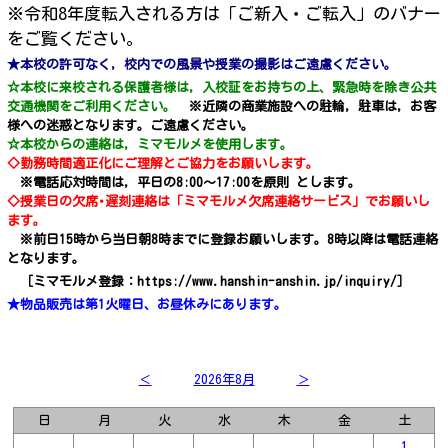
※
令和8年度転入される方は「ご新入・ご転入」のバナー
をご覧ください。
★本校の許可なく，校内での風景や授業の撮影はご遠慮ください。
☆本校に来校される保護者様は，入校証をお持ちの上、緊急時を除き公共
交通機関をご利用ください。
※近隣の商業施設への駐輪，駐車は，お客
様への迷惑となります。ご遠慮ください。
☆本校からの連絡は，ミマモルメを使用します。
◇勤務時間適正化にご理解とご協力をお願いします。
※電話応対時間は，平日の8:00～17:00を原則 とします。
◇授業日の欠席･遅刻連絡は「ミマモルメ欠席連絡サービス」でお願いし
ます。
※前日15時から当日朝8時までに登録お願いします。8時以降は電話連絡
となります。
［ミマモルメ登録：https://www.hanshin-anshin.jp/inquiry/］
★物品販売は第1火曜日、お昼休みにあります。
＜
2026年8月
＞
日
月
火
水
木
金
土
1