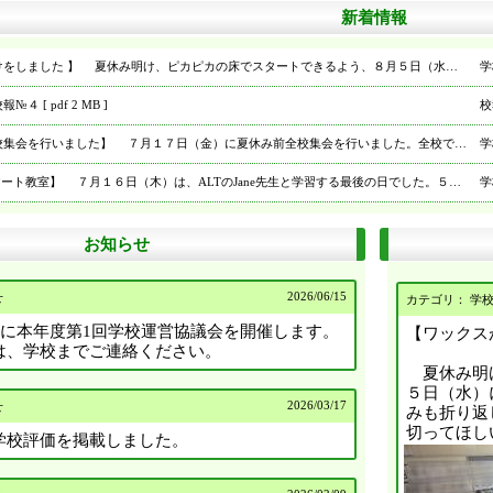
新着情報
【ワックスがけをしました 】 夏休み明け、ピカピカの床でスタートできるよう、８月５日（水）に、各教室の床にワックスをかけました。夏休みも折り返し地点を迎えました。暑さに負けず、夏を乗り切ってほしいと思います。
学
４ [ pdf 2 MB ]
校
【夏休み前全校集会を行いました】 ７月１７日（金）に夏休み前全校集会を行いました。全校で校歌を合唱し、3年生の代表がこれまで頑張ってきたことと夏休みに頑張りたいことを発表しました。生活委員の皆さんからは、夏休みに注意してほしいことの発表がありました。３８日間の夏休みを安全に楽しく過ごしてほしいと思います。
学
【Jane先生のアート教室】 ７月１６日（木）は、ALTのJane先生と学習する最後の日でした。５年生がJane先生のアート教室に参加しました。事前に下書きしていた絵に色をつけました。Jane先生にお手本を示してもらってからとりかかりました。
学
【ALTと外国語の学習をしました】 ７月１５日（水）に２年生が、ALTのJane先生と外国語の学習をしました。色や「BINGO」の英語の歌詞の発音について教えていただきました。Jane先生が楽しく授業を進めてくださったので、２年生も集中して張り切って取り組むことができました。
学
お知らせ
【ＩＣＴサポート講習会を行いました】 ７月１４日（火）に、秋田市教育委員会主催の教職員を対象としたＩＣＴサポート講習会を実施しました。「Canvaの活用方法」や「生成ＡＩの活用」、「情報インシデントへの対応」などについて、体験を交え、学びました。
学
2026/
06/15
せ
【３・４年がボール運動にチャレンジ】 ７月１３日（月）の昼休みに、３・４年生がドッジボールやバスケットボールなどをして楽しみました。運動委員が見守る中、それぞれが自分のやりたいボール運動を選び、時間いっぱい楽しむ様子が見られました。
学
カテゴリ： 学
）に本年度第1回学校運営協議会を開催します。
【ワックス
【４年生が校外学習に出かけました】 ７月９日（木）に４年生が社会科の学習で、秋田市総合環境センターと秋田市仁井田浄水場に校外学習に行ってきました。総合環境センターでは、大きなクレーンを見せていただいたり、ごみ処理の仕組みについて学んだりしてきました。秋田市南部市民センター（なんぴあ）でお弁当を食べ、午後からは秋田市仁井田浄水場を見学しました。沈殿池を見学したり、水の学習館で見たり、触ったりして、楽しく学習してきました。
学
は、学校までご連絡ください。
夏休み明け
【２年生・５年生・わかば学級が授業参観を行いました】 ７月１０日（金）に授業参観を行いました。２年生は親子レクリエーションで「じゃんけんサッカー」「ボールリレー」「おわらいライブ」をやりました。非常に暑い中での活動でしたが、レクリエーションもかなり盛り上がりました。５年生は国語科で「盛夏の句会」を開きました。子どもたちが詠んだ俳句をみんなで鑑賞したり、保護者の方からお気に入りの句に投票してもらったりするなど、楽しい句会となりました。わかば学級は調理実習を行いました。おくらやほうれん草をゆでて試食しました。暑い中での授業参観でしたがたくさんの方に参観いただき、ありがとうございました。
学
５日（水）
2026/
03/17
せ
みも折り返
【ボール運動に親しんでいます】 ７月７日（火）から、運動委員会主催のボール週間が始まりました。７月９日（木）は、１・２年生が体育館でキャッチボールやドッジボールなどを楽しみました。運動委員の皆さんが低学年の児童のサポートをしてくれたおかげで、楽しい時間を過ごすことができました。
学
切ってほし
学校評価を掲載しました。