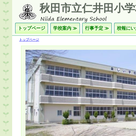
秋田市立仁井田小学
トップページ
学校案内 ≫
行事予定 ≫
校報にい
トップページ