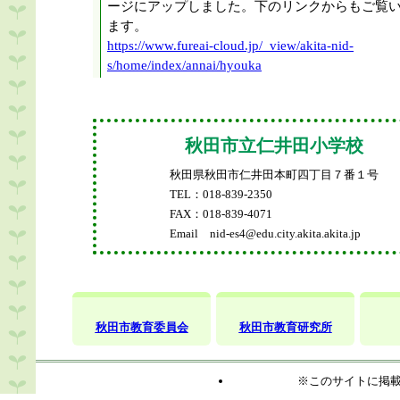
ージにアップしました。下のリンクからもご覧
ます。
https://www.fureai-cloud.jp/_view/akita-nid-
s/home/index/annai/hyouka
1月７日、〈あきぎん〉ＳＤＧｓ応援私募債寄贈
秋田市立仁井田小学校
室で行われました。
秋田県秋田市仁井田本町四丁目７番１号
発行企業の「株式会社国際パトロール」さんか
TEL：
018-839-2350
タル体重計１台」「電子体温計２０本」を寄贈
FAX：
018-839-4071
だきました。
Email nid-es4@edu.city.akita.akita.jp
「地元に貢献したい。子どもたちの健康をサポ
い。」との思いを受け、ありがたくちょうだい
た。
ご厚意を大切に活かしていきます。ありがとう
した。
秋田市教育委員会
秋田市教育研究所
※このサイトに掲