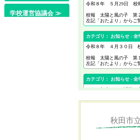
令和８年 ５月29日 校
学校運営協議会 ≫
校報 太陽と風の子 第
左記「おたより」からご
コロナウイルス対
カテゴリ： お知らせ - 全
応
令和８年 ４月３０日 
校報 太陽と風の子 第
左記「おたより」からご
ネットトラブル予
防 ≫
カテゴリ： お知らせ - 全
３・４年生 ペア活動 
本校では、１・６年、２
異学年交流活動を行って
今日は今年度初めてのペ
刺交換とじゃんけん列車
秋田市
４年生は、初めて自分た
など、上学年として頼も
年生も、元気いっぱいに