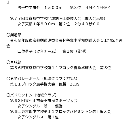
１
男子中学市外 １５００ｍ 第３位 ４分４１秒９４
第７７回東京都中学校地域別陸上競技大会（都大会出場）
女子東部１年８００ｍ 第２位 ２分４０秒００
〇剣道部
令和８年度東京都剣道連盟会長杯争奪中学校剣道大会１１地区予選
会
団体男子（混合チーム） 第１位（副将）
〇卓球部
第５６回東京都中学校第１１ブロック夏季卓球大会 第５位
〇男子バレーボール（地域クラブ：ZEUS）
第１１ブロック選手権大会 優勝 ZEUS
〇バドミントン（地域クラブ）
第６３回東村山市春季市民スポーツ大会
女子シングル一般 優勝
第６回東京都中学校第１１ブロックバドミントン選手権大会
女子シングルス 第１位