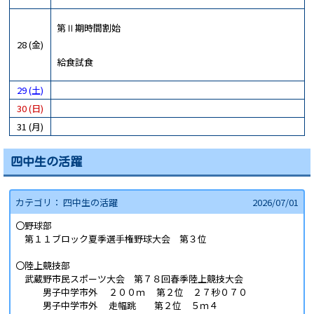
第Ⅱ期時間割始
28 (金)
給食試食
29 (土)
30 (日)
31 (月)
四中生の活躍
カテゴリ： 四中生の活躍
2026/
07/01
〇野球部
第１１ブロック夏季選手権野球大会 第３位
〇陸上競技部
武蔵野市民スポーツ大会 第７８回春季陸上競技大会
男子中学市外 ２００ｍ 第２位 ２７秒０７０
男子中学市外 走幅跳 第２位 ５ｍ４