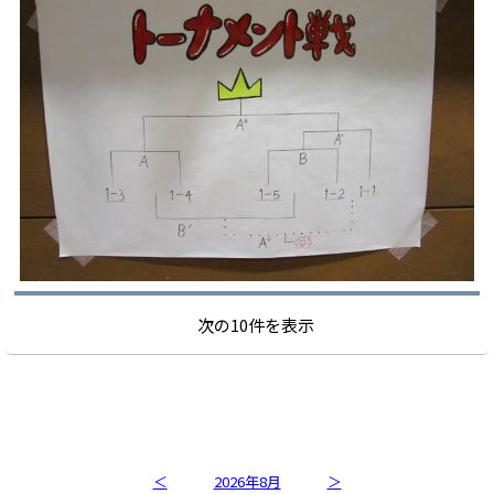
次の10件を表示
Higashimurayama 4th Junior High
School
＜
2026年8月
＞