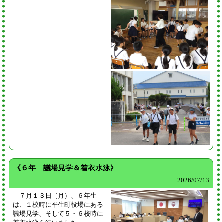
《６年 議場見学＆着衣水泳》
2026/
07/13
７月１３日（月）、６年生
は、１校時に平生町役場にある
議場見学、そして５・６校時に