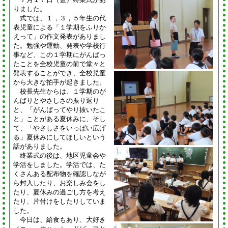
りました。
式では、１，３，５年生の代
表児童による「１学期をふりか
えって」の作文発表がありまし
た。勉強や運動、発表や学校行
事など、この１学期にがんばっ
たことを全校児童の前で堂々と
発表することができ、全校児童
から大きな拍手が起きました。
校長先生からは、１学期のが
んばりとやさしさの振り返り
と、「がんばってやり抜いたこ
と」ことがある夏休みに、そし
て、「やさしさをいっぱい広げ
る」夏休みにしてほしいという
話がありました。
終業式の後は、地区児童会や
学活をしました。学活では、た
くさんある配布物を確認しなが
ら封入したり、お楽しみ会をし
たり、夏休みの過ごし方を考え
たり、片付けをしたりしていま
した。
今日は、給食もあり、大好き