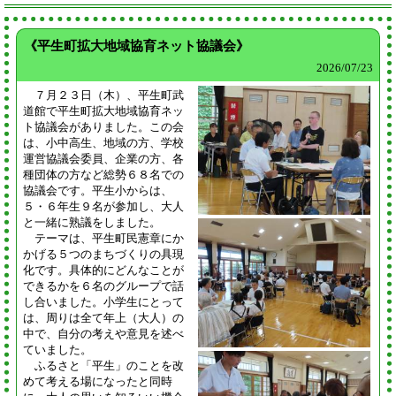
《平生町拡大地域協育ネット協議会》
2026/
07/23
７月２３日（木）、平生町武
道館で平生町拡大地域協育ネッ
ト協議会がありました。この会
は、小中高生、地域の方、学校
運営協議会委員、企業の方、各
種団体の方など総勢６８名での
協議会です。平生小からは、
５・６年生９名が参加し、大人
と一緒に熟議をしました。
テーマは、平生町民憲章にか
かげる５つのまちづくりの具現
化です。具体的にどんなことが
できるかを６名のグループで話
し合いました。小学生にとって
は、周りは全て年上（大人）の
中で、自分の考えや意見を述べ
ていました。
ふるさと「平生」のことを改
めて考える場になったと同時