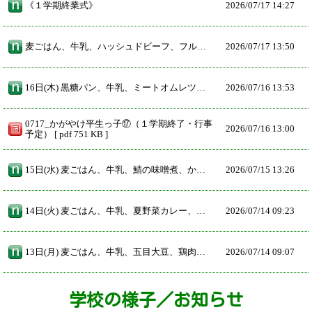
《１学期終業式》
2026/
07/17 14:27
麦ごはん、牛乳、ハッシュドビーフ、フルーツポンチ
2026/
07/17 13:50
16日(木) 黒糖パン、牛乳、ミートオムレツ、きんぴらスパゲティ、チーズコーンサラダ
2026/
07/16 13:53
0717_かがやけ平生っ子⑰（１学期終了・行事
2026/
07/16 13:00
予定） [ pdf 751 KB ]
15日(水) 麦ごはん、牛乳、鯖の味噌煮、かきたま汁、茎わかめ和え
2026/
07/15 13:26
14日(火) 麦ごはん、牛乳、夏野菜カレー、アーモンドサラダ
2026/
07/14 09:23
13日(月) 麦ごはん、牛乳、五目大豆、鶏肉のレモン風味
2026/
07/14 09:07
学校の様子／お知らせ