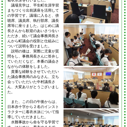
着衣水泳を行いました。
議場見学は、平生町生涯学習
まちづくり出前講座を活用して
の学習です。議場に入ると、傍
聴席、議員席、執行部席、議長
席等に座りました。はじめに議
長さんから歓迎のあいさつをい
ただき、続いて議会事務局長さ
んから町議会の役割と仕組みに
ついて説明を受けました。
説明の後は、実際に児童が質
問をし、事務局長さんに答弁し
ていただくなど、本番の議会さ
ながらの体験をしました。
貴重な経験をさせていただい
た議会事務局のみなさん、立ち
会っていただいた中村議長さ
ん、大変ありがとうございまし
た。
また、この日の午後からは、
日本赤十字から２名のインスト
ラクターに着衣水泳について指
導していただきました。
水難事故から命を守る学習で