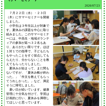
2026/
07/23
７月２２日（水）・２３日
（木）にサマーセミナーを開催
しました。
小学生は３年生以上が対象で
す。夏休みの課題を中心に取り
組みました。このサマーセミナ
ーには、中高生・地域ボランテ
ィアの参加が延べ３２名もあ
り、ありがたい限りです。ほぼ
１対１での指導で、子どもたち
もやったことをすぐ採点しても
らえたり、分からないことを教
えてもらったりしました。
夏休みが始まって、まだ間も
ないですが、「夏休み帳が終わ
った。」「作文を教えてもらっ
てうれしかった。」など、満足
そうに帰宅しました。
暑い日が続いています。健康
管理に十分気を付けて、学習は
計画的に行い、夏休みを満喫し
てほしいと思っています。