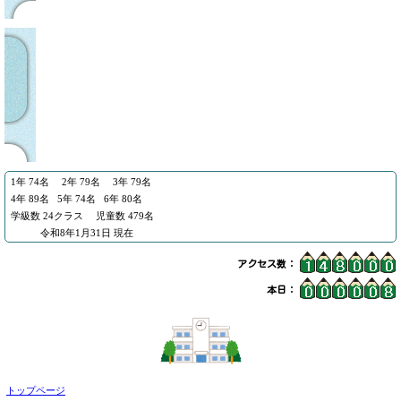
1年 74名 2年 79名
3年 79名
4年 89名
5年 74名 6年 80名
学級数 24クラス 児童数 479
名
令和8
年1月31日 現在
アクセス数：
本日：
トップページ