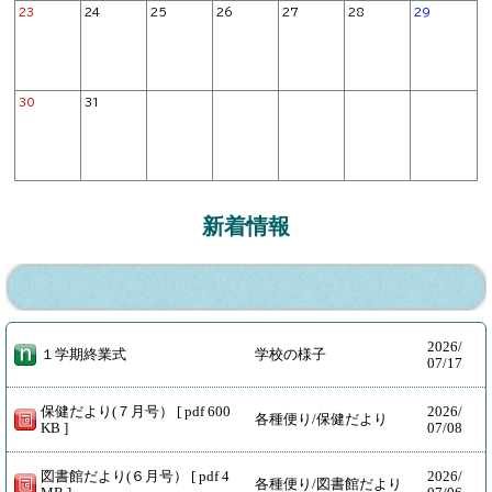
23
24
25
26
27
28
29
30
31
新着情報
2026/
１学期終業式
学校の様子
07/17
保健だより(７月号） [ pdf 600
2026/
各種便り/保健だより
KB ]
07/08
図書館だより(６月号） [ pdf 4
2026/
各種便り/図書館だより