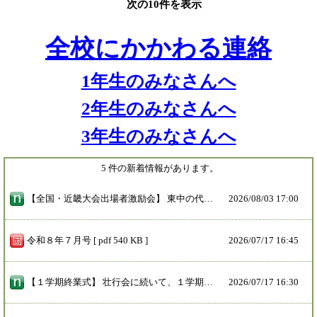
次の10件を表示
全校にかかわる連絡
1年生のみなさんへ
2年生のみなさんへ
3年生のみなさんへ
5 件の新着情報があります。
【全国・近畿大会出場者激励会】 東中の代表が夏季総合体育大会で上位入賞し、大阪府で行われる近畿大会や、中国ブロック（広島県）で行われる全国大会へ出場します。 ８月３日（月）に出場選手の激励会を行いました。出場するのは、ハンドボール部、陸上男子200ｍ、卓球個人、水泳女子100ｍバタフライ・200ｍバタフライです。 校長先生から激励の言葉をいただいた後、代表の選手から、「日ごろの練習の成果を出し切れるようがんばります！」と力強い決意の言葉がありました。 ガムシャラに、自分たちのベストを出し切ってきてください。ガンバレ東中！
2026/
08/03 17:00
令和８年７月号 [ pdf 540 KB ]
2026/
07/17 16:45
【１学期終業式】 壮行会に続いて、１学期の終業式を行いました。 各学年から１学期の振り返りを発表し、２学期に向けてさらに良くなるように決意を新たにしました。 校長先生からは、東中生は地域に貢献し、お褒めの言葉をたくさんいただいたこと、「継続はいつか習慣になる。良い習慣がつけばそれは間違いなく力になる」こと、そして、誰一人欠けることなく、２学期を始められるように充実した夏休みを送れるようにしてほしいことをお話しいただきました。 １学期、学校内外で活躍したみなさんが、夏休み、２学期も大いに活躍してくれることを期待しています！
2026/
07/17 16:30