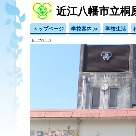
近江八幡市立桐
トップページ
学校案内 ≫
学校生活
トップページ