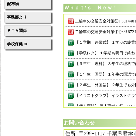
配布物
Ｗｈａｔ’ｓ Ｎｅｗ！
事務部より
二輪車の交通安全対策② [ pdf 440 K
ＰＴＡ関係
二輪車の交通安全対策① [ pdf 672 K
学校保健 ≫
お問い合わせ
住所：〒299-1117 千葉県君津市宮下