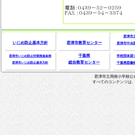
令和8年度千葉県子どもと親のサ
電話：０４３９－５２－０２５９
センター相談事業の啓発資料-3 [ pdf
FAX ：０４３９－５４－３３７４
2 KB ]
R8ミニセミナーチラシ [ pdf 221 KB
君津市
いじめ防止基本方針
君津市教育センター
君津市中央
R8青少年非行防止 [ pdf 2 MB ]
千葉県
学校団体貸
君津市いじめ防止対策推進条例
総合教育センター
君津市いじめ防止基本方針
千葉県図書
子どもと親のサポートセンター相
口 [ pdf 702 KB ]
君津市立周南小学校公
ヤングケアラー総合相談窓口 [ pdf 
すべてのコンテンツは
KB ]