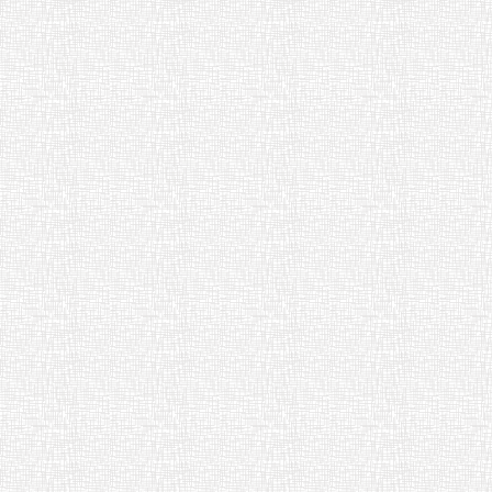
令和８年度 年間行事予定 [ pdf 55
B ]
サポート広場の件について [ pdf 95
B ]