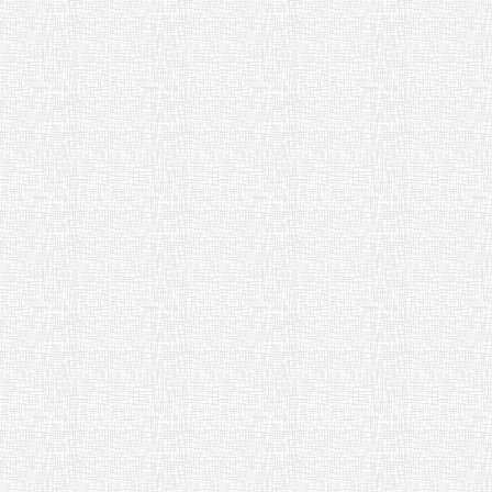
青少年ネット被害防止対策夏休み
護者向け研修について [ pdf 289 KB
オリジナル弁当コンクールのリー
ット [ pdf 634 KB ]