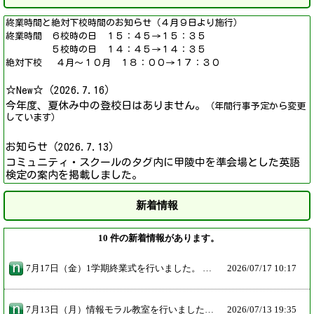
終業時間と絶対下校時間のお知らせ（４月９日より施行）
終業時間 ６校時の日 １５：４５→１５：３５
５校時の日 １４：４５→１４：３５
絶対下校 ４月～１０月 １８：００→１７：３０
☆New☆（2026.7.16）
今年度、夏休み中の登校日はありません。
（年間行事予定から変更
しています）
お知らせ（2026.7.13）
コミュニティ・スクールのタグ内に甲陵中を準会場とした英語
検定の案内を掲載しました。
新着情報
10 件の新着情報があります。
7月17日（金）1学期終業式を行いました。 最初に表彰伝達を行いました。今夏の西宮市総合体育大会の団体種目で4種目優勝し、4本の優勝旗がステージにずらりと並びました。その他も多数の表彰伝達を行いました。校長先生も話しましたが、表彰という結果だけでなく、いろんな場面で仲間と支え合いがんばる生徒の姿が見られました。 表彰伝達の後、生徒会からユニセフ委員の活動と元気なあいさつについての呼びかけがありました。 その後、校長先生が1学期の振り返りとこれからに向けての話がありました。さらに生徒指導担当から夏休みの生活についての話がありました。 最後に校歌合唱を行い、全校生できれいなハーモニーを体育館に響かせました。
2026/
07/17 10:17
7月13日（月）情報モラル教室を行いました。 6時間目に西宮少年サポートセンターの方を講師にお招きして、全校生で情報モラル教室を行いました。夏休みに向けて気を付けなければいけないことを、スライドショーを使って話していただきました。今日の話をこれからの生活にしっかりと生かしてほしいと思います。
2026/
07/13 19:35