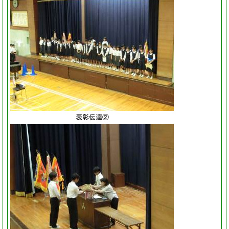
表彰伝達②