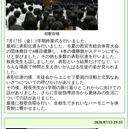
校歌合唱
7月17日（金）1学期終業式を行いました。
最初に表彰伝達を行いました。今夏の西宮市総合体育大会
の団体種目で4種目優勝し、4本の優勝旗がステージにずら
りと並びました。その他も多数の表彰伝達を行いました。
校長先生も話しましたが、表彰という結果だけでなく、い
ろんな場面で仲間と支え合いがんばる生徒の姿が見られま
した。
表彰伝達の後、生徒会からユニセフ委員の活動と元気なあ
いさつについての呼びかけがありました。
その後、校長先生が1学期の振り返りとこれからに向けての
話がありました。さらに生徒指導担当から夏休みの生活に
ついての話がありました。
最後に校歌合唱を行い、全校生できれいなハーモニーを体
育館に響かせました。
2026/
07/13 19:35