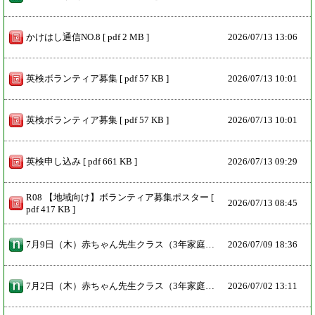
かけはし通信NO.8 [ pdf 2 MB ]
2026/
07/13 13:06
英検ボランティア募集 [ pdf 57 KB ]
2026/
07/13 10:01
英検ボランティア募集 [ pdf 57 KB ]
2026/
07/13 10:01
英検申し込み [ pdf 661 KB ]
2026/
07/13 09:29
R08 【地域向け】ボランティア募集ポスター [
2026/
07/13 08:45
pdf 417 KB ]
7月9日（木）赤ちゃん先生クラス（3年家庭科授業）後半 先週の木曜日に続き、今日の3時間目は赤ちゃん先生に授業をしていただきました。今日授業を受けたのは3年生2組4組6組でした。元気いっぱいで体育館を走り回る子がいたり、おもちゃで上手に遊ぶ子がいたりしました。泣いている赤ちゃんがいて、生徒達で何とかあやそうといろいろ工夫してチャレンジしましたが、やっぱりお母さんにはかないませんでした。多くのことを学ぶ貴重な授業となりました。
2026/
07/09 18:36
7月2日（木）赤ちゃん先生クラス（3年家庭科授業） 今日の3時間目は赤ちゃん先生に授業をしていただきました。授業を受けたのは3年生1組3組5組でした。赤ちゃんを抱っこしたり遊んだりすることに慣れていない生徒がほとんどでした。慣れない手つきで抱っこすると泣き出す赤ちゃんが多かったです。でも、お母さんに抱っこされるとすぐに泣きやみます。親子の絆に感動する瞬間が何度もありました。とても学びの多い1時間でした。残りの3年生のクラスは来週9日の予定です。
2026/
07/02 13:11