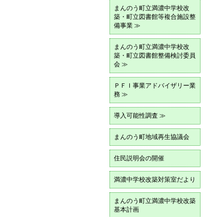
まんのう町立満濃中学校改
築・町立図書館等複合施設整
備事業 ≫
まんのう町立満濃中学校改
築・町立図書館整備検討委員
会 ≫
ＰＦＩ事業アドバイザリー業
務 ≫
導入可能性調査 ≫
まんのう町地域再生協議会
住民説明会の開催
満濃中学校改築対策室だより
まんのう町立満濃中学校改築
基本計画