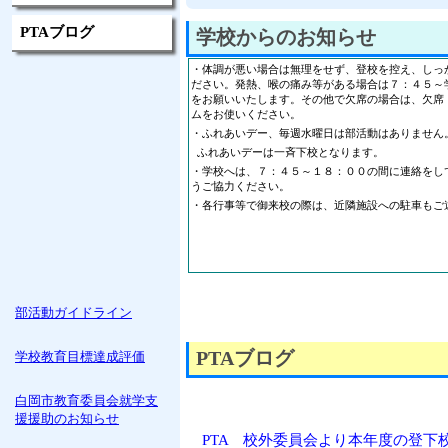
PTAブログ
学校からのお知らせ
・体調が悪い場合は無理をせず、登校を控え、しっ
ださい。発熱、喉の痛み等がある場合は７：４５～
をお願いいたします。その他で欠席の場合は、欠席
ムをお使いください。
・ふれあいデー、毎週水曜日は部活動はありません
ふれあいデーは一斉下校となります。
・学校へは、７：４５～１８：００の間に連絡をし
うご協力ください。
・各行事等で御来校の際は、近隣施設への駐車もご
部活動ガイドライン
PTAブログ
学校教育目標達成評価
白岡市教育委員会就学支
援援助のお知らせ
PTA 校外委員会より本年度の登下