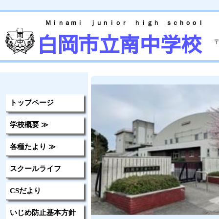
Ｍｉｎａｍｉ ｊｕｎｉｏｒ ｈｉｇｈ ｓｃｈｏｏｌ
白岡市立南中学校
〒
T
トップページ
学校概要 ≫
各種たより ≫
スクールライフ
CSだより
いじめ防止基本方針