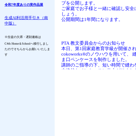
プを公開します。
令和7年度ありの実作品展
ご家庭でお子様と一緒に確認し安全
しょう。
生成AI利活用手引き（南
公開期間は1年間になります。
中版）
※生徒の欠席・遅刻連絡は
PTA 教文委員会からのお知らせ
C4th Home＆Schoolへ移行しまし
本日、第1回家庭教育学級が開催さ
たのでそちらからお願いいたしま
cokoworks®のノウハウを用いて、
す
ま口ペンケースを制作しました。
講師のご指導の下、短い時間で縫わ
本格的なペンケースに仕上がりまし
和気あいあいとした雰囲気の中で良
機会となり、それぞれが選んだ布地
かな作品が完成しました。