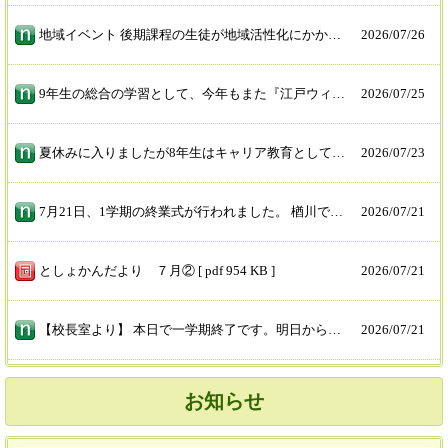
地域イベント 後期課程の生徒が地域活性化にかかわるイベントを行っています。多彩なゲームもあり多くの観光客で賑わっています。
2026/
07/26
9年生の総合の学習として、今年もまた『江戸ウィン』を開催します！ 春から（もしかしたら昨年から？）ずっと試行錯誤して検討し、準備を進めてきました。 公民館をお借りしての子供たちの遊び場や街中を歩き回りクイズに挑戦するイベント企画もあるようです。 暑い中ですが、頑張りますので、ぜひ皆さん遊びにお出かけください！
2026/
07/25
夏休みに入りましたが8年生はキャリア教育として職場体験に出かけています。 地域のお店や観光協会、保育園など、体験先はさまざまです。 一人ずつ少しドキドキしながらも事前に電話をかけ、持ち物や服装の確認をし、体験先を訪問しお仕事の体験をさせていただきました。 お世話になった地域のみな様、あたたかく見守っていただきありがとうございます。 明日ももう1日ありますがよろしくお願いいたします。
2026/
07/23
7月21日、1学期の終業式が行われました。 楢川でも夏の暑さが厳しくなってきているため、終業式はリモートで行いました。 2年生と7年生の代表が1学期頑張ったことや2学期に頑張りたいことを発表し、校長先生からお話をいただき1学期の締めくくりとなりました。 長い夏休み、子どもたちが元気で安全に充実した過ごますように。
2026/
07/21
としょかんだより ７月② [ pdf 954 KB ]
2026/
07/21
【校長室より】 本日で一学期終了です。明日から夏休みですが、前期課程はプール開放日があったり後期課程は職場体験学習を行う学年もあったりとまだまだ、活動は続いていきます。校舎内を歩いていると、「生活科」の授業で育てた野菜を使い調理した１年生が楽しく笑顔で食べたり話したりしていました。１年生も少しは学校に慣れたでしょうかね。
2026/
07/21
お知らせ