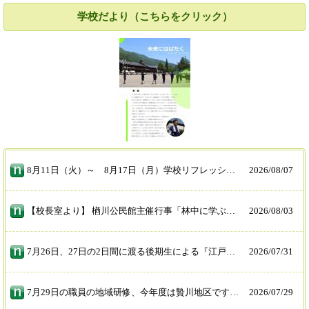
学校だより（こちらをクリック）
8月11日（火）～ 8月17日（月）学校リフレッシュウィークとなり学校が閉まります。 緊急連絡が生じた際には市役所（0263ー52ー0280）へご連絡をお願いします。
2026/
08/07
【校長室より】 楢川公民館主催行事「林中に学ぶ」 暑い中ですが、児童がいろいろな「問い」にチャレンジ。自然体験に触れています。主催していただいた公民館の皆さん、ありがとうございました。
2026/
08/03
7月26日、27日の2日間に渡る後期生による『江戸ウィン』の様子です。 地域のみなさん、前期生、卒業した先輩やお世話になった先生と、多くのみなさんの応援と、観光客の温かい思いに支えられ、盛り上がった2日間となりました。 ご協力いただきましたみな様、本当にありがとうございました。
2026/
07/31
7月29日の職員の地域研修、今年度は贄川地区です。 子供たちの育った地域の歴史、宝を知り、子供たちにもその大切さを伝えるべく熱心に学びました。 ご協力いただきましたみな様、本当にありがとうございました。
2026/
07/29