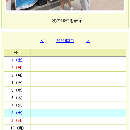
次の10件を表示
＜
2026年8月
＞
日付
1 (土)
2 (日)
3 (月)
4 (火)
5 (水)
6 (木)
7 (金)
8 (土)
9 (日)
10 (月)