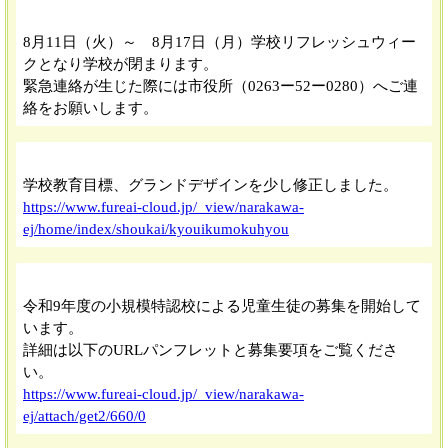
2026/
08/07 21:52
8月11日（火）～ 8月17日（月）学校リフレッシュウィー
クとなり学校が閉まります。
緊急連絡が生じた際には市役所（0263ー52ー0280）へご連
絡をお願いします。
2026/
07/14 12:34
学校教育目標、グランドデザインを少し修正しました。
https://www.fureai-cloud.jp/_view/narakawa-
ej/home/index/shoukai/kyouikumokuhyou
2025/
05/02 12:02
令和9年度の小規模特認校による児童生徒の募集を開始して
います。
詳細は以下のURLパンフレットと募集要項をご覧くださ
い。
https://www.fureai-cloud.jp/_view/narakawa-
ej/attach/get2/660/0