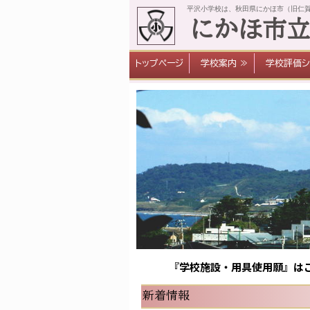
平沢小学校は、秋田県にかほ市（旧仁
にかほ市
トップページ
学校案内 ≫
学校評価シ
『学校施設・用具使用願』はこ
新着情報