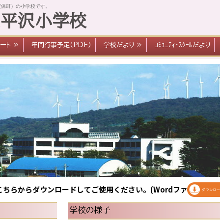
賀保町）の小学校です。
立平沢小学校
ート ≫
年間行事予定（PDF）
学校だより ≫
ｺﾐｭﾆﾃｨ･ｽｸｰﾙだより
ちらからダウンロードしてご使用ください。(Wordファイル)
学校の様子