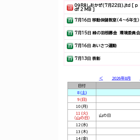
0９R８しおかぜ(7月22日).jtd [ p
df 2 MB ]
7月16日 移動保健教室（4～6年生）
1 (土)
2 (日)
7月15日 緑の羽根募金 環境委員会
3 (月)
プール開放
7月16日 あいさつ運動
4 (火)
5 (水)
プール開放
7月13日 表彰
6 (木)
プール開放
7月12日 仁賀保神社・斉藤神社にて～斉藤宇一郎先生を讃える歌を斉唱
プール開放
＜
2026年8月
7 (金)
ひらさわデー
7月9日 学校参観日
日付
8 (土)
0８R８しおかぜ(7月15日) [ pdf 2
9 (日)
MB ]
10 (月)
7月1日 吹奏楽部昼コン ♫茶色の小瓶 カントリーロード
11 (火)
山の日
（山の日）
6月19日 町探検③ むらすぎ荘方面
12 (水)
13 (木)
14 (金)