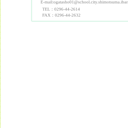
E-mail:ogatasho01@school.city.shimotsuma.ibara
カテゴリ： お知らせ
TEL：0296-44-2614
FAX：0296-44-2632