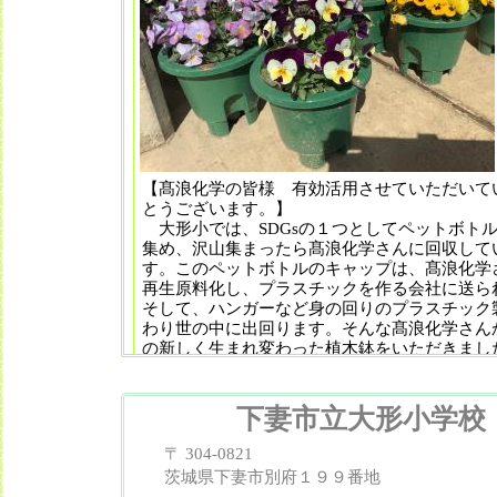
【髙浪化学の皆様 有効活用させていただいて
とうございます。】
大形小では、SDGsの１つとしてペットボト
集め、沢山集まったら髙浪化学さんに回収して
す。このペットボトルのキャップは、髙浪化学
再生原料化し、プラスチックを作る会社に送ら
そして、ハンガーなど身の回りのプラスチック
わり世の中に出回ります。そんな髙浪化学さん
の新しく生まれ変わった植木鉢をいただきまし
年は５年生を中心に植木鉢にパンジーを植え、
りをして大切に育ててきました。ここの所の暖
現在とても綺麗に咲いています。明日は、全校
下妻市立大形小学校
なった６年生のために「６年生を送る会」を行
で、６年生一人一人にお花のプレゼント（植木
〒 304-0821
んからいただきました！）をしたいと考えてい
茨城県下妻市別府１９９番地