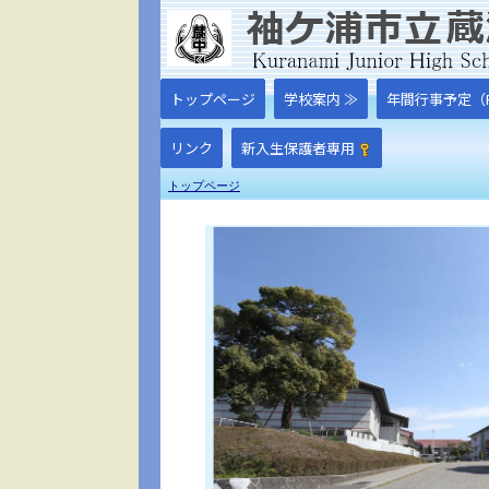
トップページ
学校案内 ≫
年間行事予定（P
リンク
新入生保護者専用
トップページ