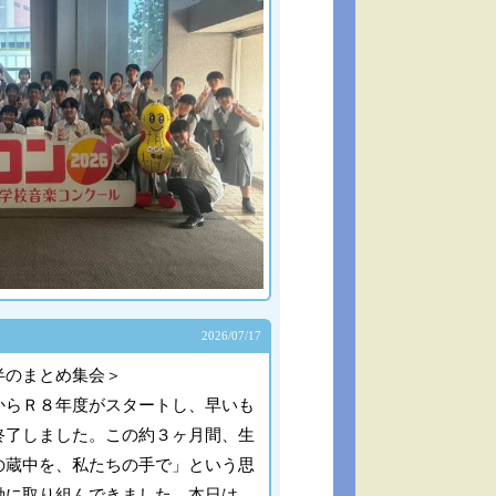
2026/
07/17
半のまとめ集会＞
らＲ８年度がスタートし、早いも
終了しました。この約３ヶ月間、生
の蔵中を、私たちの手で」という思
動に取り組んできました。本日は、