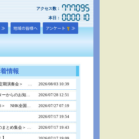
アクセス数：
本日：
≫
地域の皆様へ
アンケート
≫
新着情報
＜蔵波中学校音楽部 第３０回定期演奏会＞ 【期日】 ８月８日（土） 【会場】 袖ケ浦市民会館大ホール 【開場】 １３時３０分（※入場料は無料です） 【開演】 １４時００分 多くの方のご来場をお待ちしております。
2026/
08/03 10:39
県子どもと親のサポートセンターからのお知らせ
2026/
07/28 12:51
＜７／２３（木） Nコン2026＞ NHK全国学校音楽コンクール（千葉県コンクール）に参加しました。１～３年生の有志による生徒たちは、緊張感の中にも笑顔でステージに立ち、約２ヶ月間取り組んできた成果をしっかりと発揮してきました。他校の素晴らしい歌声や発表を聴きけたことは大きな経験であり、ここで学んだことを今後の合唱活動に活かしていきます。
2026/
07/27 07:19
2026/
07/17 19:54
＜７／１７（金） 前期前半のまとめ集会＞ ４月８日（水）の始業式からＲ８年度がスタートし、早いもので前期前半の６８日間が終了しました。この約３ヶ月間、生徒総会で確認した「私たちの蔵中を、私たちの手で」という思いで、生徒たちは様々な活動に取り組んできました。本日は、その成果と課題を各学年の集会で振り返った後、まとめの全校集会を実施しました。明日から始まる４４日間の夏季休業を有効に活用し、８月３１日（月）に笑顔で再会できることを楽しみにしています。
2026/
07/17 19:43
 】
2026/
07/17 19:09