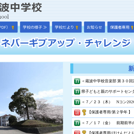
DF）
学校の様子 ≫
学校だより
お知らせ
保護者専用
【保護者専用/第２学年 】
【保護者専用/ほけんだより