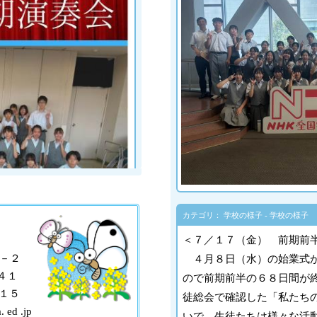
カテゴリ： 学校の様子 - 学校の様子
＜７／１７（金） 前期前
－２
４月８日（水）の始業式か
４１
ので前期前半の６８日間が
１５
徒総会で確認した「私たち
ed .jp
いで、生徒たちは様々な活