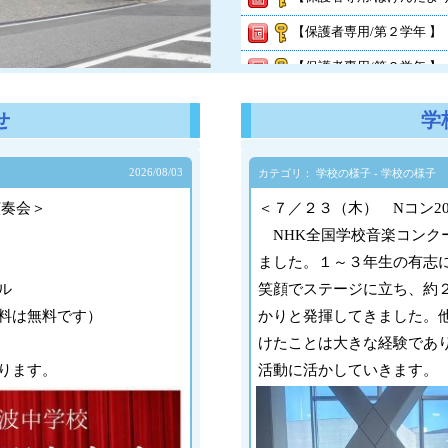
【保護者専用/第２学年 】
【保護者専用/第２学年 】
【保護者専用/第３学年 】
せ
学
【保護者専用/第１学年 】
2026/
08/03
カテゴリ： 学校の様子 - 学校の様子
演奏会＞
＜７／２３（木） Nコン20
NHK全国学校音楽コンク
ました。１～３年生の有志
ル
笑顔でステージに立ち、約
料は無料です）
かりと発揮してきました。
けたことは大きな経験であ
ります。
活動に活かしていきます。