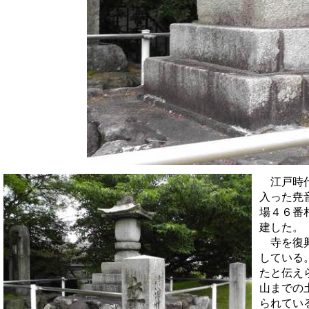
江戸時代
入った尭音(
場４６番
建した。
寺を復興
している
たと伝え
山ま
での
ら
れてい